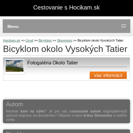
Cestovanie s Hocikam.sk
Menu
Hocikam.sk
>>
Úvod
>>
Bicyklom
>>
Slovensko
>>
Bicyklom okolo Vysokých Tatier
Bicyklom okolo Vysokých Tatier
Fotogaléria Okolo Tatier
viac informácií
Autom
Neviete
kam na výlet
? Je pre vás
cestovanie autom
najprijateľnejší
spôsob dopravy na dovolenku? Objavte s nami
krásy Slovenska
a celého
sveta.