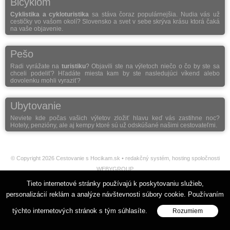
Bicyklom
Cyklistika a cykloturistika
sa stáva čoraz populárnejšia. Nudia vás už
cestičky vo vašom okolí? Slovensko a svet v sebe skrýva krásu ktorá čaká
na vaše objavenie.
Pešo
Radi vyrážate na
turistiku
? Objavili ste na výletoch niečo o čo by ste sa
chceli podeliť? Hľadáte miesta kam by ste nasledujúci víkend alebo
dovolenku mohli vyraziť?
Ubytovanie
Neviete kde počas vašich výletov zložiť hlavu keď vás zastihne noc?
Hotely, penzióny, ale aj kempy ktoré sú už odskúšané našimi cestovateľmi.
© Copyright 2026 Cestovanie s Hocikam.sk •
redakčný systém
,
hosting
spoločnosti
WEBYGROUP
Tieto internetové stránky používajú k poskytovaniu služieb,
personalizácií reklám a analýze návštevnosti súbory cookie. Používaním
týchto internetových stránok s tým súhlasíte.
Rozumiem