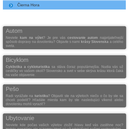
Čierna Hora
Autom
Neviete
kam na výlet
? Je pre vás
cestovanie autom
najprijateľnejší
spôsob dopravy na dovolenku? Objavte s nami
krásy Slovenska
a celého
sveta.
Bicyklom
Cyklistika a cykloturistika
sa stáva čoraz populárnejšia. Nudia vás už
cestičky vo vašom okolí? Slovensko a svet v sebe skrýva krásu ktorá čaká
na vaše objavenie.
Pešo
Radi vyrážate na
turistiku
? Objavili ste na výletoch niečo o čo by ste sa
chceli podeliť? Hľadáte miesta kam by ste nasledujúci víkend alebo
dovolenku mohli vyraziť?
Ubytovanie
Neviete kde počas vašich výletov zložiť hlavu keď vás zastihne noc?