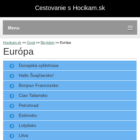
Cestovanie s Hocikam.sk
Menu
Hocikam.sk
>>
Úvod
>>
Bicyklom
>>
Európa
Európa
Dunajská cyklotrasa
Hallo Švajčiarsko!
Bonjour Francúzsko
Ciao Taliansko
Petrohrad
Estónsko
Lotyšsko
Litva