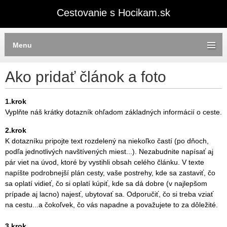
Cestovanie s Hocikam.sk
Menu
Ako pridať článok a foto
1.krok
Vyplňte náš krátky dotazník ohľadom základných informácií o ceste.
2.krok
K dotazníku pripojte text rozdelený na niekoľko častí (po dňoch,
podľa jednotlivých navštívených miest...). Nezabudnite napísať aj
pár viet na úvod, ktoré by vystihli obsah celého článku. V texte
napíšte podrobnejší plán cesty, vaše postrehy, kde sa zastaviť, čo
sa oplatí vidieť, čo si oplatí kúpiť, kde sa dá dobre (v najlepšom
prípade aj lacno) najesť, ubytovať sa. Odporučiť, čo si treba vziať
na cestu...a čokoľvek, čo vás napadne a považujete to za dôležité.
3.krok