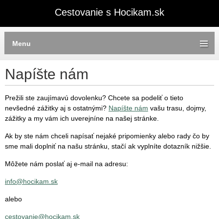
Cestovanie s Hocikam.sk
Menu
Napíšte nám
Prežili ste zaujímavú dovolenku? Chcete sa podeliť o tieto
nevšedné zážitky aj s ostatnými?
Napíšte nám
vašu trasu, dojmy,
zážitky a my vám ich uverejníne na našej stránke.
Ak by ste nám chceli napísať nejaké pripomienky alebo rady čo by
sme mali doplniť na našu stránku, stačí ak vyplníte dotazník nižšie.
Môžete nám poslať aj e-mail na adresu:
info@hocikam.sk
alebo
cestovanie@hocikam.sk