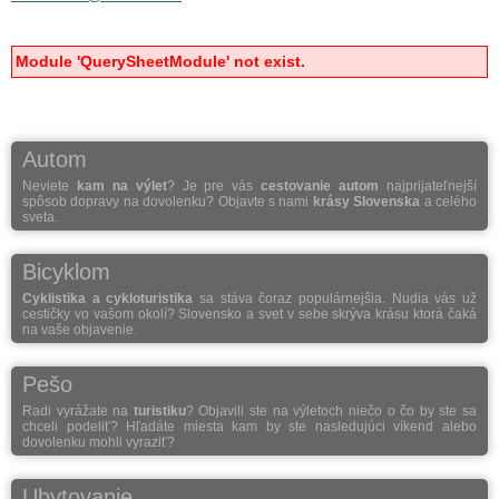
Module 'QuerySheetModule' not exist.
Autom
Neviete
kam na výlet
? Je pre vás
cestovanie autom
najprijateľnejší
spôsob dopravy na dovolenku? Objavte s nami
krásy Slovenska
a celého
sveta.
Bicyklom
Cyklistika a cykloturistika
sa stáva čoraz populárnejšia. Nudia vás už
cestičky vo vašom okolí? Slovensko a svet v sebe skrýva krásu ktorá čaká
na vaše objavenie.
Pešo
Radi vyrážate na
turistiku
? Objavili ste na výletoch niečo o čo by ste sa
chceli podeliť? Hľadáte miesta kam by ste nasledujúci víkend alebo
dovolenku mohli vyraziť?
Ubytovanie