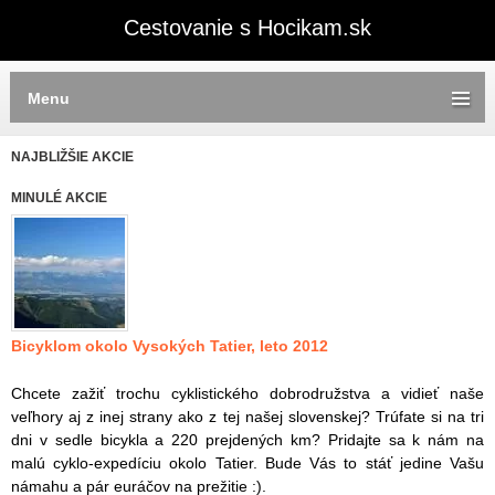
Cestovanie s Hocikam.sk
Menu
NAJBLIŽŠIE AKCIE
MINULÉ AKCIE
Bicyklom okolo Vysokých Tatier, leto 2012
Chcete zažiť trochu cyklistického dobrodružstva a vidieť naše
veľhory aj z inej strany ako z tej našej slovenskej? Trúfate si na tri
dni v sedle bicykla a 220 prejdených km? Pridajte sa k nám na
malú cyklo-expedíciu okolo Tatier. Bude Vás to stáť jedine Vašu
námahu a pár euráčov na prežitie :).