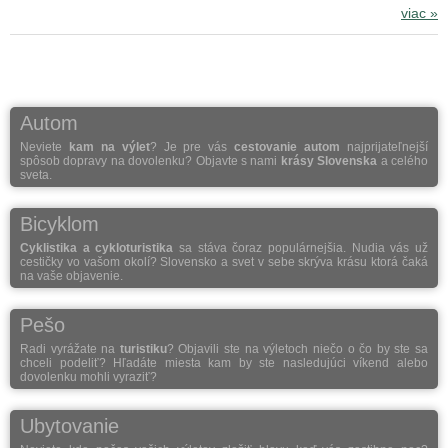
viac »
Autom
Neviete
kam na výlet
? Je pre vás
cestovanie autom
najprijateľnejší
spôsob dopravy na dovolenku? Objavte s nami
krásy Slovenska
a celého
sveta.
Bicyklom
Cyklistika a cykloturistika
sa stáva čoraz populárnejšia. Nudia vás už
cestičky vo vašom okolí? Slovensko a svet v sebe skrýva krásu ktorá čaká
na vaše objavenie.
Pešo
Radi vyrážate na
turistiku
? Objavili ste na výletoch niečo o čo by ste sa
chceli podeliť? Hľadáte miesta kam by ste nasledujúci víkend alebo
dovolenku mohli vyraziť?
Ubytovanie