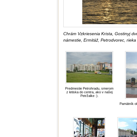
Chrám Vzkriesenia Krista, Gostinyj dvo
námestie, Ermitáž, Petrodvorec, rieka 
Predmestie Petrohradu, smerom
z letiska do centra, ako v našej
Petržalke :).
Pamätník ob