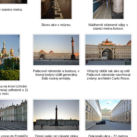
 stanice metra.
Skoro ako v múzeu.
Nádherné sklenené stĺpy v
stanici metra Avtovo.
Palácové námestie a budova, v
Víťazný oblúk tak ako aj celé
ktorej kedysi sídlil generálny
Palácové námestie navrhoval
štáb ruskej armády.
známy architekt Carlo Rossi.
a na krovi (chrám
ista) odfotené o 11
v noci.
 vstup do Ermitáže.
Zimný palác pri západe slnka
Dokonalá ulica - 22 metrov