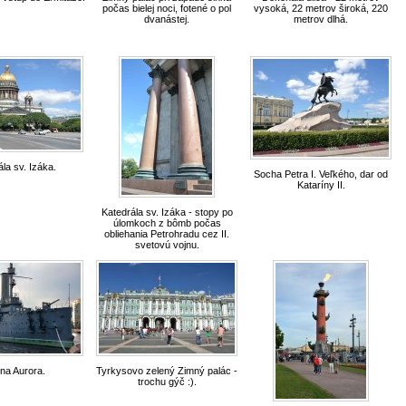
počas bielej noci, fotené o pol
vysoká, 22 metrov široká, 220
dvanástej.
metrov dlhá.
la sv. Izáka.
Socha Petra I. Veľkého, dar od
Kataríny II.
Katedrála sv. Izáka - stopy po
úlomkoch z bômb počas
obliehania Petrohradu cez II.
svetovú vojnu.
na Aurora.
Tyrkysovo zelený Zimný palác -
trochu gýč :).