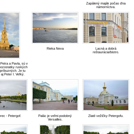
Zapálený maják počas ďna
námorníctva.
Rieka Neva
Lacná a dobrá
reštaurácia/bistro.
 Petra a Pavla, sú v
pozostatky ruských
 príbuzných. Je tu
j Peter I. Veľký.
rec - Petergof.
Palác je veľmi podobný
Zlaté vežičky Petergofu.
Versailles.