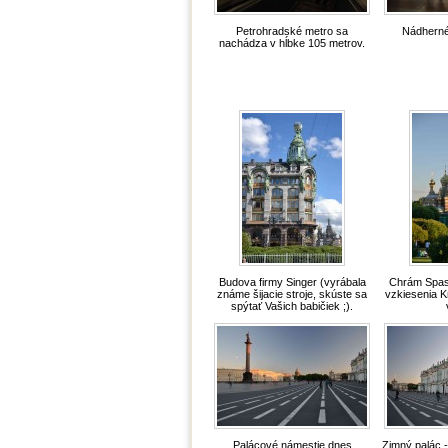
Petrohradské metro sa
Nádherné
nachádza v hĺbke 105 metrov.
Budova firmy Singer (vyrábala
Chrám Spas
známe šijacie stroje, skúste sa
vzkiesenia Kr
spýtať Vašich babičiek ;).
Palácové námestie dnes
Zimný palác -