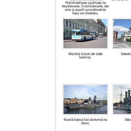
Petrohradčania využívaju na
bicyklovanie, či korčulovanie, tak
sme si aspoň vysvetľovali tie
čiary na chodníku.
Múzeiný kúsok ale stále
Katedrá
funkčný.
Ruská bojová ľod ukotvená na
Sláv
Neve.