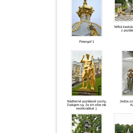
Veľká kaskáda
z pozlá
Petergof 1
Nádherné pozlátené sochy,
Jedna zo
čudujem sa, že ich ešte nik
K
neoškrabkal :).