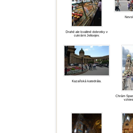
Nevsk
Drahé ale kvalitné dobrotky v
cukrárni Jelisejev.
Kazaňská katedrála.
Chrám Spas
vzkies