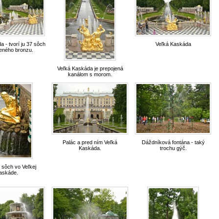
 - tvorí ju 37 sôch
Veľká Kaskáda
teného bronzu.
Veľká Kaskáda je prepojená
kanálom s morom.
Palác a pred ním Veľká
Dáždníková fontána - taký
Kaskáda.
trochu gýč.
 sôch vo Veľkej
askáde.