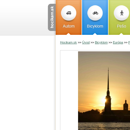
Hocikam.sk
>>
Úvod
>>
Bicyklom
>>
Európa
>>
P