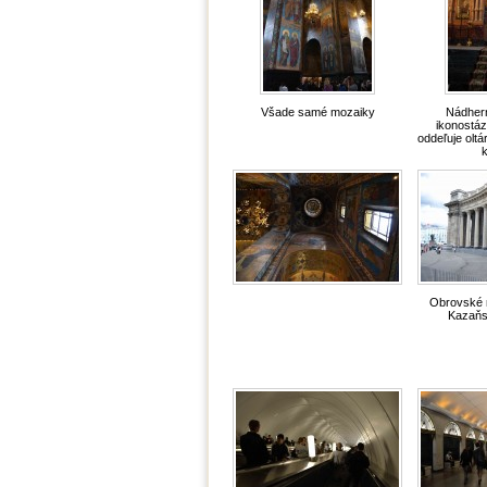
Všade samé mozaiky
Nádher
ikonostázi
oddeľuje oltá
k
Obrovské 
Kazaňsk