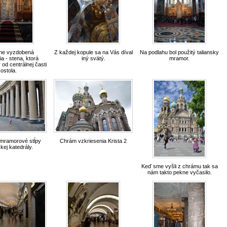
ne vyzdobená
Z každej kopule sa na Vás díval
Na podlahu bol použitý taliansky
a - stena, ktorá
iný svätý.
mramor.
r od centrálnej časti
ostola.
mramorové stĺpy
Chrám vzkriesenia Krista 2
ej katedrály.
Keď sme vyšli z chrámu tak sa
nám takto pekne vyčasilo.