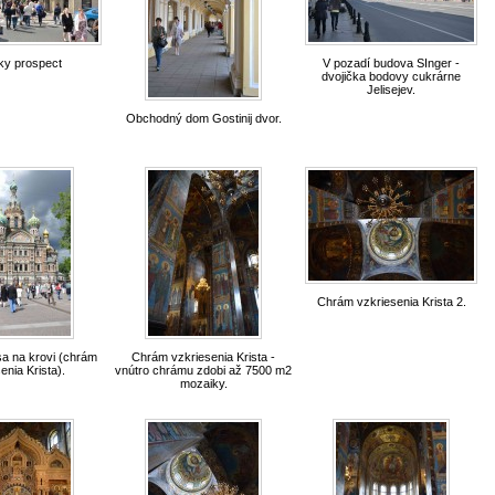
y prospect
V pozadí budova SInger -
dvojička bodovy cukrárne
Jelisejev.
Obchodný dom Gostinij dvor.
Chrám vzkriesenia Krista 2.
a na krovi (chrám
Chrám vzkriesenia Krista -
enia Krista).
vnútro chrámu zdobi až 7500 m2
mozaiky.