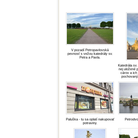
V pozadí Petropavlovská
pevnosť s vežou katedrály sv.
Petra a Pavla.
Katedrála sv.
nej uložené 
cárov a ich
pochovaný a
Paluška - tu sa oplatí nakupovať
Petrodvo
potraviny.