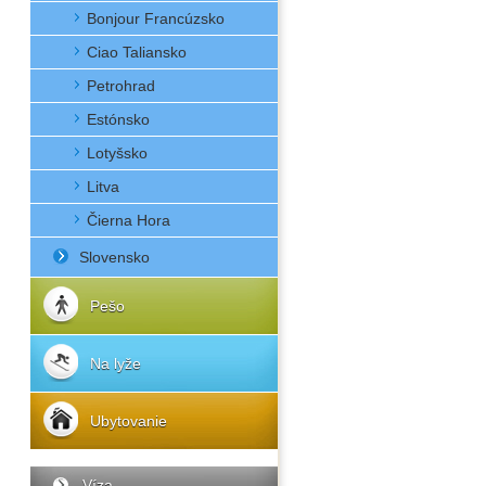
Bonjour Francúzsko
Ciao Taliansko
Petrohrad
Estónsko
Lotyšsko
Litva
Čierna Hora
Slovensko
Pešo
Na lyže
Ubytovanie
Víza