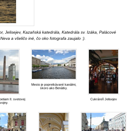
r, Jelisejev, Kazaňská katedrála, Katedrála sv. Izáka, Palácové
Neva a všeličo iné, čo oko fotografa zaujalo :).
Mesto je popretkávané kanálmi,
skoro ako Benátky.
etiam II. svetovej
Cukráreň Jelisejev
vojny.