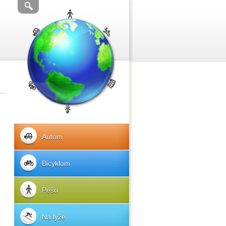
Autom
Bicyklom
Pešo
Na lyže