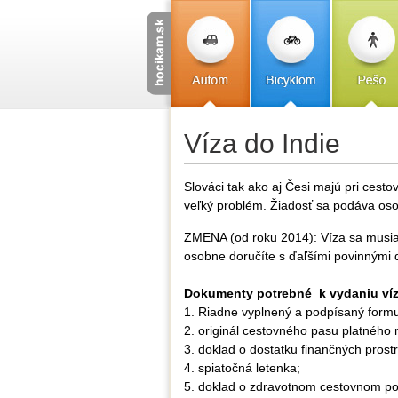
Víza do Indie
Slováci tak ako aj Česi majú pri cestov
veľký problém. Žiadosť sa podáva oso
ZMENA (od roku 2014): Víza sa musia p
osobne doručíte s ďaľšími povinnými d
Dokumenty potrebné k vydaniu víz
1. Riadne vyplnený a podpísaný formulá
2. originál cestovného pasu platného 
3. doklad o dostatku finančných prost
4. spiatočná letenka;
5. doklad o zdravotnom cestovnom pois