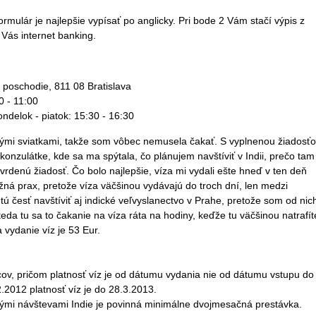
ormulár je najlepšie vypísať po anglicky. Pri bode 2 Vám stačí výpis z
z Vás internet banking.
 poschodie, 811 08 Bratislava
0 - 11:00
delok - piatok: 15:30 - 16:30
nými sviatkami, takže som vôbec nemusela čakať. S vyplnenou žiadosť
nzulátke, kde sa ma spýtala, čo plánujem navštíviť v Indii, prečo tam
vrdenú žiadosť. Čo bolo najlepšie, víza mi vydali ešte hneď v ten deň
ná prax, pretože víza väčšinou vydávajú do troch dní, len medzi
tú česť navštíviť aj indické veľvyslanectvo v Prahe, pretože som od nic
eda tu sa to čakanie na víza ráta na hodiny, keďže tu väčšinou natrafít
 vydanie víz je 53 Eur.
ov, pričom platnosť víz je od dátumu vydania nie od dátumu vstupu do
.2012 platnosť víz je do 28.3.2013.
kými návštevami Indie je povinná minimálne dvojmesačná prestávka.