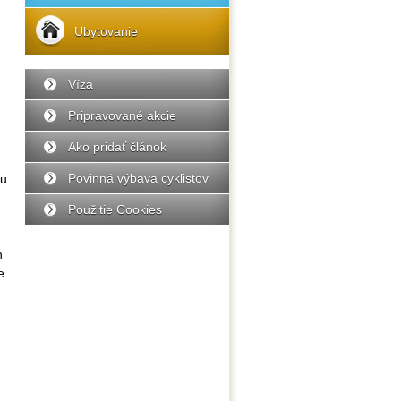
Ubytovanie
Víza
Pripravované akcie
Ako pridať článok
Povinná výbava cyklistov
ou
Použitie Cookies
h
e