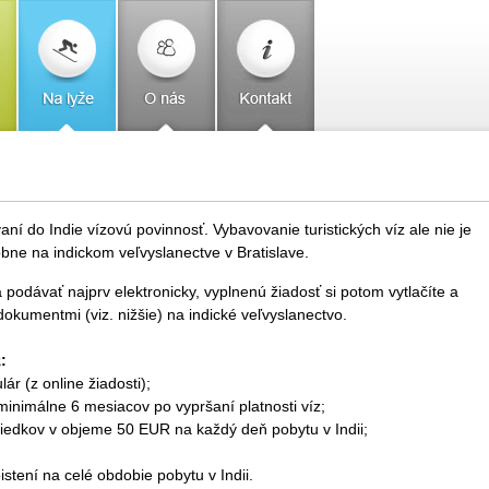
aní do Indie vízovú povinnosť. Vybavovanie turistických víz ale nie je
bne na indickom veľvyslanectve v Bratislave.
odávať najprv elektronicky, vyplnenú žiadosť si potom vytlačíte a
okumentmi (viz. nižšie) na indické veľvyslanectvo.
:
r (z online žiadosti);
minimálne 6 mesiacov po vypršaní platnosti víz;
riedkov v objeme 50 EUR na každý deň pobytu v Indii;
tení na celé obdobie pobytu v Indii.