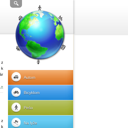
 z
 k
ár
Autom
 »
Bicyklom
Pešo
 z
Na lyže
 k