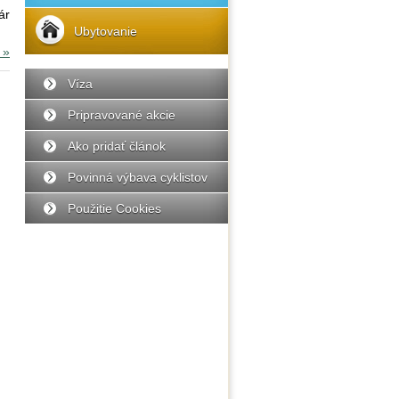
ár
Ubytovanie
 »
Víza
Pripravované akcie
Ako pridať článok
Povinná výbava cyklistov
Použitie Cookies